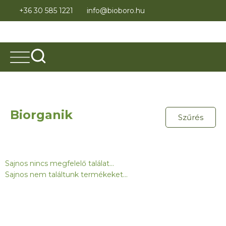
+36 30 585 1221
info@bioboro.hu
Biorganik
Szűrés
Sajnos nincs megfelelő találat...
Sajnos nem találtunk termékeket...