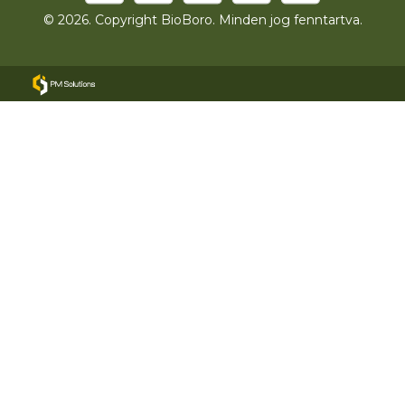
© 2026. Copyright BioBoro. Minden jog fenntartva.
Minden termék
Újdonságok
Termékek →
Csomagajánlatok
Receptek
Tudástár
Gyakori kérdések
Szállítás és fizetés
Rólunk
Kapcsolat