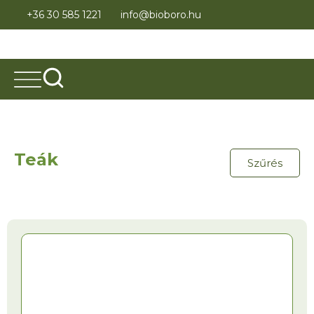
+36 30 585 1221
info@bioboro.hu
Teák
Szűrés