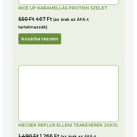
RICE UP KARAMELLÁS PROTEIN SZELET
550
Ft
467
Ft
(az árak az ÁFÁ-t
tartalmazzák)
Kosárba teszem
MECSEK REFLUX ELLENI TEAKEVERÉK 20X1G
1 490
Ft
1 266
Ft
(az árak az ÁFÁ-t