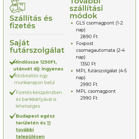
További
szállítási
módok
Szállítás és
GLS csomagpont (1-2
fizetés
nap)
2890 Ft
Saját
Foxpost
futárszolgálat
csomagautomata (2-4
nap)
Mindössze 1250Ft,
1350 Ft
utánvét díj: ingyenes
MPL futárszolgálat (4-5
Kézbesítés egy
nap)
munkanapon belül
2990 Ft
MPL csomagpont
Fizetés készpénzben
2990 Ft
és bankkártyával is
lehetséges
Budapest egész
területén és
11
további
településen