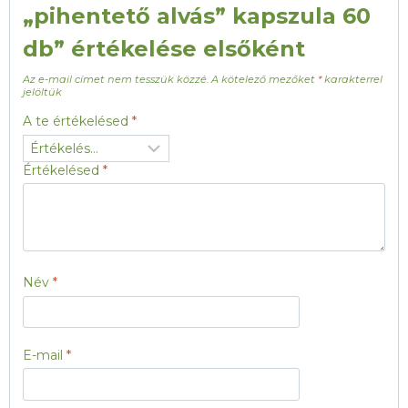
„pihentető alvás” kapszula 60
db” értékelése elsőként
Az e-mail címet nem tesszük közzé.
A kötelező mezőket
*
karakterrel
jelöltük
A te értékelésed
*
Értékelésed
*
Név
*
E-mail
*