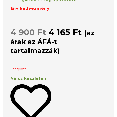
15% kedvezmény
4 900
Ft
4 165
Ft
(az
árak az ÁFÁ-t
tartalmazzák)
Elfogyott
Nincs készleten