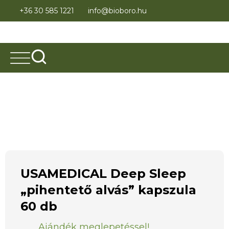
+36 30 585 1221
info@bioboro.hu
USAMEDICAL Deep Sleep
„pihentető alvás” kapszula
60 db
Ajándék meglepetéssel!