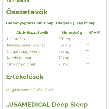
TARTANDÓ!
Összetevők
Hatóanyagtartalom a napi adagban (1 kapszula):
Aktív összetevők
Mennyiség
NRV%*
L-triptofán
250 mg
**
Macskagyökér kivonat
150 mg
**
Golgotavirág kivonat
75 mg
**
Komló kivonat
75 mg
**
Citromfű kivonat
75 mg
**
Értékelések
Még nincsenek értékelések.
„USAMEDICAL Deep Sleep