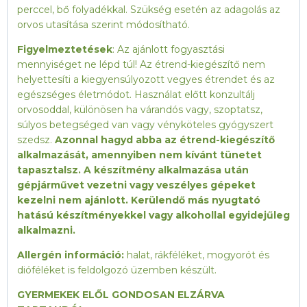
perccel, bő folyadékkal. Szükség esetén az adagolás az
orvos utasítása szerint módosítható.
Figyelmeztetések
: Az ajánlott fogyasztási
mennyiséget ne lépd túl! Az étrend-kiegészítő nem
helyettesíti a kiegyensúlyozott vegyes étrendet és az
egészséges életmódot. Használat előtt konzultálj
orvosoddal, különösen ha várandós vagy, szoptatsz,
súlyos betegséged van vagy vényköteles gyógyszert
szedsz.
Azonnal hagyd abba az étrend-kiegészítő
alkalmazását, amennyiben nem kívánt tünetet
tapasztalsz.
A készítmény alkalmazása után
gépjárművet vezetni vagy veszélyes gépeket
kezelni nem ajánlott. Kerülendő más nyugtató
hatású készítményekkel vagy alkohollal egyidejűleg
alkalmazni.
Allergén információ:
halat, rákféléket, mogyorót és
dióféléket is feldolgozó üzemben készült.
GYERMEKEK ELŐL GONDOSAN ELZÁRVA