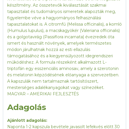
készítmény. Az összetevők kiválasztását szakmai
tapasztalat és tudományos ismeretek alapozták meg,
figyelembe véve a hagyományos felhasználási
tapasztalatokat is. A citromfű (Melissa officinalis), a komló
(Humulus lupulus), a macskagyökér (Valeriana officinalis)
és a golgotavirág (Passiflora incarnata) évezredek óta
ismert és használt növények, amelyek természetes
módon járulhatnak hozzá az esti ellazulás
támogatásához és a kiegyensúlyozott idegrendszeri
működéshez. A formula részeként alkalmazott L-
triptofán egy esszenciális aminosav, amely a szerotonin
és melatonin képződésének előanyaga a szervezetben.
A kapszulák nem tartalmaznak tartósítószert,
mesterséges adalékanyagokat vagy színezéket.
MAGYAR – AMERIKAI FEJLESZTÉS
Adagolás
Ajánlott adagolás:
Naponta 1-2 kapszula bevétele javasolt lefekvés előtt 30