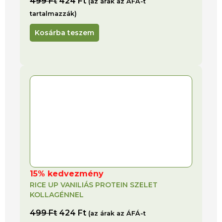
499
Ft
424
Ft
(az árak az ÁFÁ-t
tartalmazzák)
Kosárba teszem
15% kedvezmény
RICE UP VANILIÁS PROTEIN SZELET
KOLLAGÉNNEL
499
Ft
424
Ft
(az árak az ÁFÁ-t