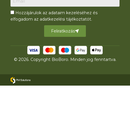
Hozzájárulok az adataim kezeléséhez és
elfogadom az adatkezelési tájékoztatót.
Feliratkozás
© 2026. Copyright BioBoro. Minden jog fenntartva.
USAMEDICAL Deep Sleep
4 900
Ft
4 165
Ft
(az
Minden termék
„pihentető alvás” kapszula
árak az ÁFÁ-t
Újdonságok
Termékek →
60 db
tartalmazzák)
Csomagajánlatok